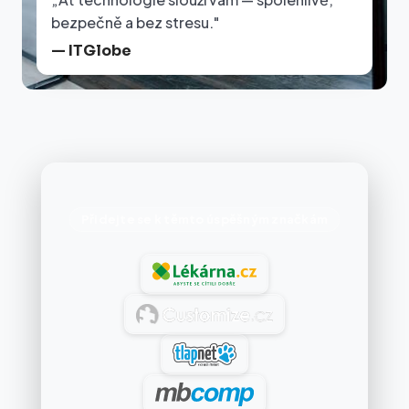
bezpečně a bez stresu."
— ITGlobe
Přidejte se k těmto úspěšným značkám