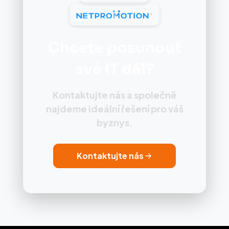
Chcete posunout
své IT dál?
Kontaktujte nás a společně
najdeme ideální řešení pro váš
byznys.
Kontaktujte nás